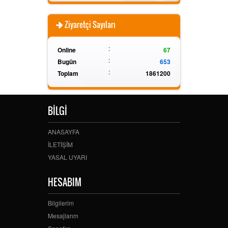
Ziyaretçi Sayıları
:
Online
67
:
Bugün
653
:
Toplam
1861200
BİLGİ
ANASAYFA
İLETİŞİM
YASAL UYARI
HESABIM
Bilgilerim
Mesajlarım