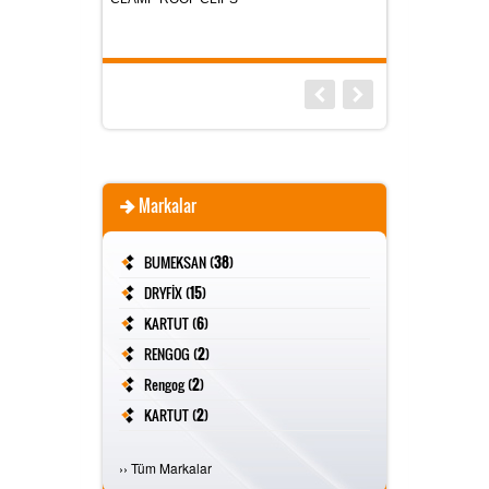
Markalar
BUMEKSAN (
38
)
DRYFİX (
15
)
KARTUT (
6
)
RENGOG (
2
)
Rengog (
2
)
KARTUT (
2
)
FİVESTAR (
2
)
›
›
Tüm Markalar