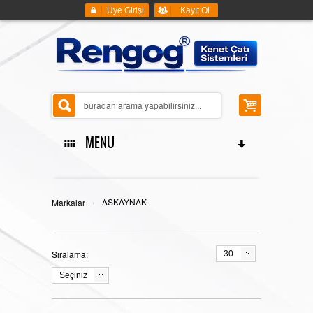
Üye Girişi
Kayıt Ol
MENU
ANASAYFA
›
ASKAYNAK
Markalar
Sıralama:
30
KENET ÇATI SİSTEMLERİ
Seçiniz