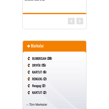
Markalar
BUMEKSAN (
38
)
DRYFİX (
15
)
KARTUT (
6
)
RENGOG (
2
)
Rengog (
2
)
KARTUT (
2
)
FİVESTAR (
2
)
›
›
Tüm Markalar