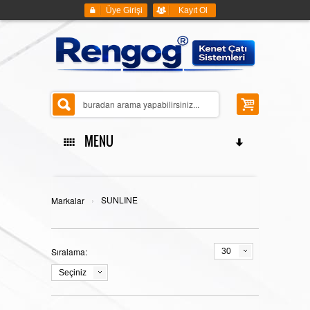
Üye Girişi
Kayıt Ol
MENU
ANASAYFA
›
SUNLINE
Markalar
Sıralama:
30
KENET ÇATI SİSTEMLERİ
Seçiniz