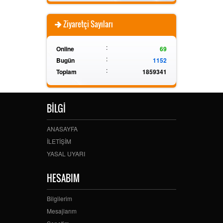
Ziyaretçi Sayıları
:
Online
69
:
Bugün
1152
:
Toplam
1859341
BİLGİ
ANASAYFA
İLETİŞİM
YASAL UYARI
HESABIM
Bilgilerim
Mesajlarım