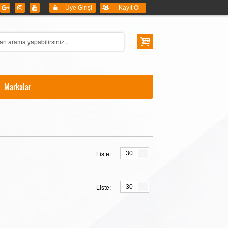
Üye Girişi
Kayıt Ol
Markalar
Liste:
30
Liste:
30