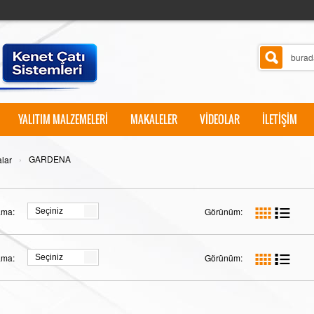
YALITIM MALZEMELERİ
MAKALELER
VİDEOLAR
İLETİŞİM
›
GARDENA
lar
ama:
Görünüm:
Seçiniz
ama:
Görünüm:
Seçiniz