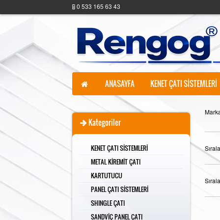
0 533 165 63 43
ANASAYFA
KENET ÇATI SİSTEMLERİ
Marka
Kategoriler
KENET ÇATI SİSTEMLERİ
Sıral
METAL KİREMİT ÇATI
KARTUTUCU
Sıral
PANEL ÇATI SİSTEMLERİ
SHINGLE ÇATI
SANDVİÇ PANEL ÇATI