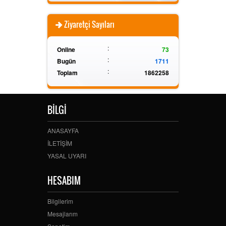
Ziyaretçi Sayıları
:
Online
73
:
Bugün
1711
:
Toplam
1862258
BİLGİ
ANASAYFA
İLETİŞİM
YASAL UYARI
HESABIM
Bilgilerim
Mesajlarım