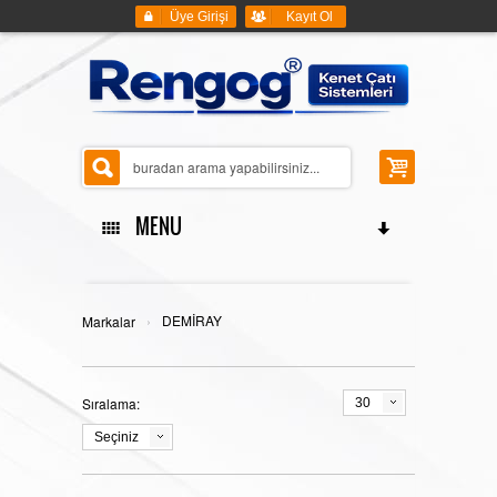
Üye Girişi
Kayıt Ol
MENU
ANASAYFA
›
DEMİRAY
Markalar
Sıralama:
30
KENET ÇATI SİSTEMLERİ
Seçiniz