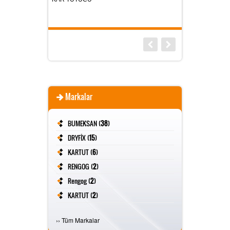
Markalar
BUMEKSAN (
38
)
DRYFİX (
15
)
KARTUT (
6
)
RENGOG (
2
)
Rengog (
2
)
KARTUT (
2
)
FİVESTAR (
2
)
›
›
Tüm Markalar