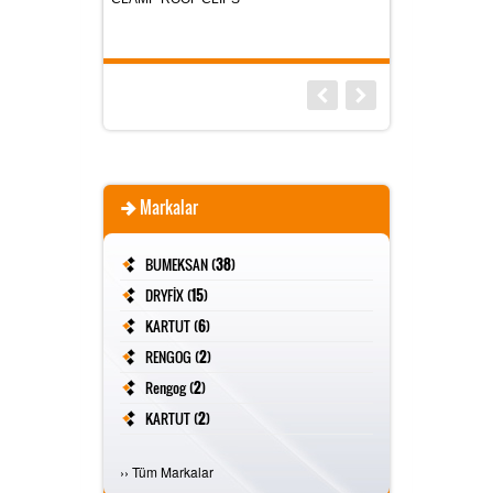
1.200
1.450,00
Markalar
BUMEKSAN (
38
)
DRYFİX (
15
)
KARTUT (
6
)
RENGOG (
2
)
Rengog (
2
)
KARTUT (
2
)
FİVESTAR (
2
)
›
›
Tüm Markalar