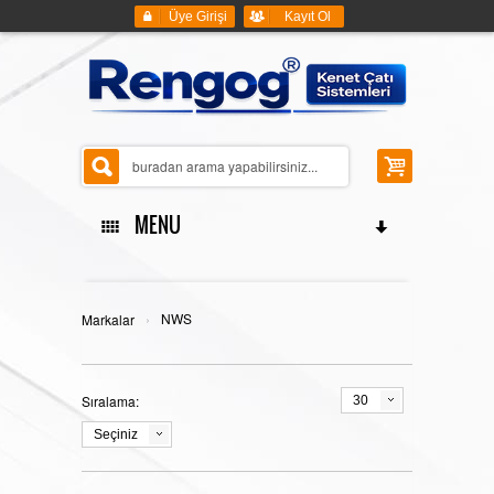
Üye Girişi
Kayıt Ol
MENU
ANASAYFA
›
NWS
Markalar
Sıralama:
30
KENET ÇATI SİSTEMLERİ
Seçiniz