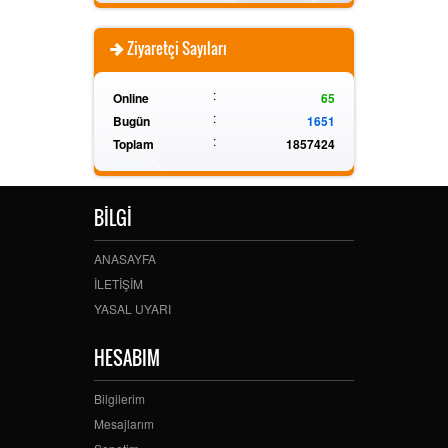
Ziyaretçi Sayıları
:
Online
65
:
Bugün
1651
:
Toplam
1857424
BİLGİ
ANASAYFA
İLETİŞİM
YASAL UYARI
HESABIM
Bilgilerim
Mesajlarım