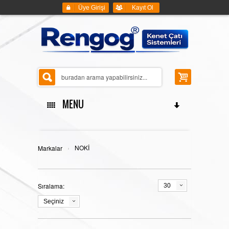
Üye Girişi
Kayıt Ol
MENU
ANASAYFA
›
NOKİ
Markalar
Sıralama:
30
KENET ÇATI SİSTEMLERİ
Seçiniz