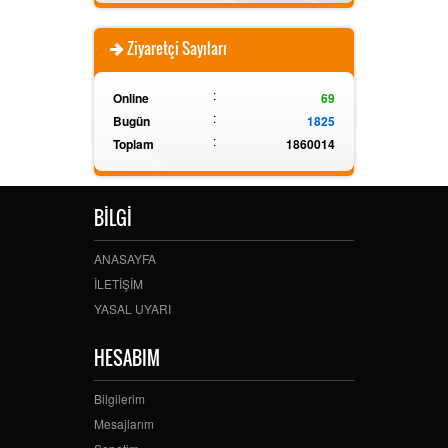
Ziyaretçi Sayıları
:
Online
69
:
Bugün
1825
:
Toplam
1860014
BİLGİ
ANASAYFA
İLETİŞİM
YASAL UYARI
HESABIM
Bilgilerim
Mesajlarım