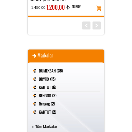
1.200,00
+ 18 KDV
t
1.450,00
Markalar
BUMEKSAN (
38
)
DRYFİX (
15
)
KARTUT (
6
)
RENGOG (
2
)
Rengog (
2
)
KARTUT (
2
)
FİVESTAR (
2
)
›
›
Tüm Markalar