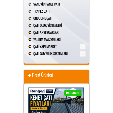
SANDVİÇ PANEL ÇATI
TRAPEZ ÇATI
ONDULINE ÇATI
ÇATI OLUK SİSTEMLERİ
ÇATI AKSESUARLARI
YALITIM MALZEMELERİ
+
ÇATI YAPI MARKET
+
ÇATI GÜVENLİK SİSTEMLERİ
Fırsat Ürünleri