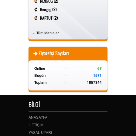
RENGOG (
2
)
Rengog (
2
)
KARTUT (
2
)
FİVESTAR (
2
)
›
›
Tüm Markalar
Ziyaretçi Sayıları
:
Online
67
:
Bugün
1571
:
Toplam
1857344
BİLGİ
ANASAYFA
İLETİŞİM
YASAL UYARI