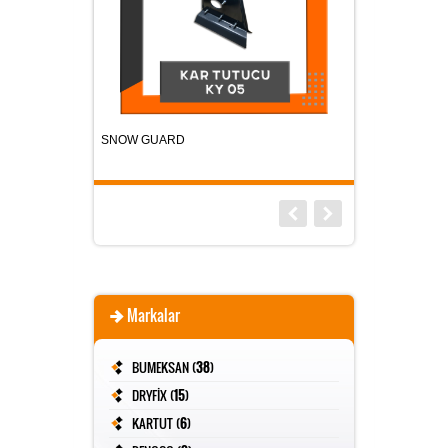
D
DRYFİX GLASSY 100
KAR 
Markalar
BUMEKSAN (
38
)
DRYFİX (
15
)
KARTUT (
6
)