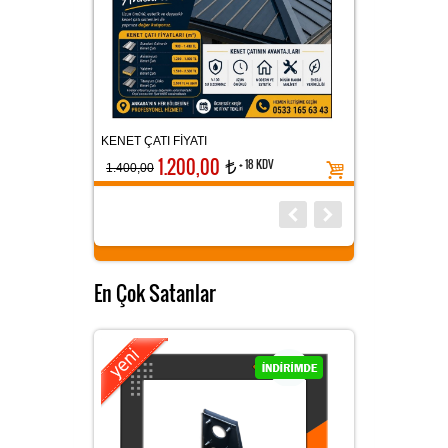
YATI
MANTOLAMA DÜBELİ ÇELİK ÇİVİLİ
200,00
+ 18 KDV
t
En Çok Satanlar