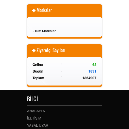
Markalar
›
›
Tüm Markalar
Ziyaretçi Sayıları
:
Online
68
:
Bugün
1831
:
Toplam
1864907
BİLGİ
ANASAYFA
İLETİŞİM
YASAL UYARI