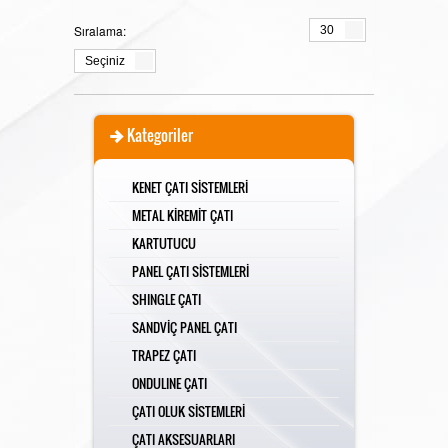
YALITIM MALZEMELERİ
Sıralama:
30
Seçiniz
MAKALELER
Kategoriler
KENET ÇATI SİSTEMLERİ
Kar Tutucu
VİDEOLAR
METAL KİREMİT ÇATI
KARTUTUCU
PANEL ÇATI SİSTEMLERİ
Villa Tipi Kar Tutucu
Kenet Çatı
İLETİŞİM
SHINGLE ÇATI
SANDVİÇ PANEL ÇATI
TRAPEZ ÇATI
Kenet Çatı Kartutucu
Metal Kiremit Çatı
ONDULINE ÇATI
ÇATI OLUK SİSTEMLERİ
ÇATI AKSESUARLARI