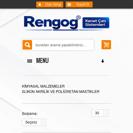
Üye Girişi
Kayıt Ol
MENU
ANASAYFA
›
KİMYASAL MALZEMELER
SLİKON AKRİLİK VE POLİÜRETAN MASTİKLER
KENET ÇATI SİSTEMLERİ
Sıralama:
30
Seçiniz