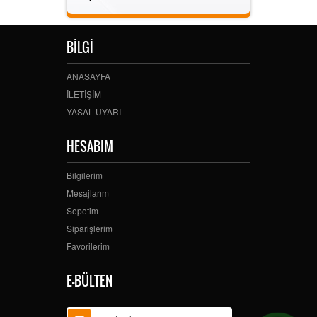
BİLGİ
ANASAYFA
İLETİŞİM
YASAL UYARI
HESABIM
Bilgilerim
Mesajlarım
Sepetim
Siparişlerim
Favorilerim
E-BÜLTEN